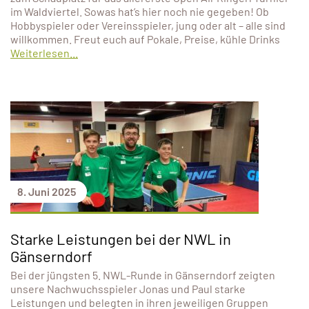
im Waldviertel. Sowas hat’s hier noch nie gegeben! Ob
Hobbyspieler oder Vereinsspieler, jung oder alt – alle sind
willkommen. Freut euch auf Pokale, Preise, kühle Drinks
Weiterlesen...
8. Juni 2025
Starke Leistungen bei der NWL in
Gänserndorf
Bei der jüngsten 5. NWL-Runde in Gänserndorf zeigten
unsere Nachwuchsspieler Jonas und Paul starke
Leistungen und belegten in ihren jeweiligen Gruppen