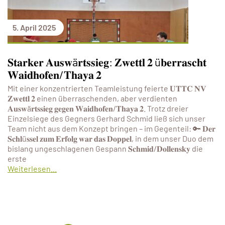
5. April 2025
𝐒𝐭𝐚𝐫𝐤𝐞𝐫 𝐀𝐮𝐬𝐰ä𝐫𝐭𝐬𝐬𝐢𝐞𝐠: 𝐙𝐰𝐞𝐭𝐭𝐥 𝟐 ü𝐛𝐞𝐫𝐫𝐚𝐬𝐜𝐡𝐭
𝐖𝐚𝐢𝐝𝐡𝐨𝐟𝐞𝐧/𝐓𝐡𝐚𝐲𝐚 𝟐
Mit einer konzentrierten Teamleistung feierte 𝐔𝐓𝐓𝐂 𝐍𝐕
𝐙𝐰𝐞𝐭𝐭𝐥 𝟐 einen überraschenden, aber verdienten
𝐀𝐮𝐬𝐰ä𝐫𝐭𝐬𝐬𝐢𝐞𝐠 𝐠𝐞𝐠𝐞𝐧 𝐖𝐚𝐢𝐝𝐡𝐨𝐟𝐞𝐧/𝐓𝐡𝐚𝐲𝐚 𝟐. Trotz dreier
Einzelsiege des Gegners Gerhard Schmid ließ sich unser
Team nicht aus dem Konzept bringen – im Gegenteil: 🔑 𝐃𝐞𝐫
𝐒𝐜𝐡𝐥ü𝐬𝐬𝐞𝐥 𝐳𝐮𝐦 𝐄𝐫𝐟𝐨𝐥𝐠 𝐰𝐚𝐫 𝐝𝐚𝐬 𝐃𝐨𝐩𝐩𝐞𝐥, in dem unser Duo dem
bislang ungeschlagenen Gespann 𝐒𝐜𝐡𝐦𝐢𝐝/𝐃𝐨𝐥𝐥𝐞𝐧𝐬𝐤𝐲 die
erste
Weiterlesen...